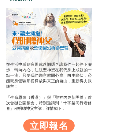
在生活中感到疲累或迷惘嗎？讓我們一起停下腳
步，轉向內心，注視聖神想在我們身上成就的一
點一滴。只要我們願意敞開心扉、向主降伏，必
能親身體驗那份釋放與真正的自由，重新得力跟
隨主！
「生命恩泉（香港）」與「聖神內更新團體」首
次合辦公開聚會，特別邀請到「十字架同行者修
會」程明聰神父主講，詳情如下：
立即報名