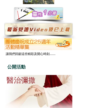
讓我們回顧這些精彩及開心時刻……
​公開活動
醫治彌撒