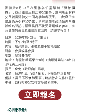
團體於8月23日在聖雅各伯堂舉辦「醫治彌
撒」，並已邀請王郁江神父主祭，連同唐金財神
父及談雷濤神父一同為參加者覆手。由於座位有
限及為免令神父勞累，所有參加者必須預先向團
體報名登記，活動當日不接受即場報名參加。有
意參加的會員及邀請親友出席，請盡早報名！
日期：2026年8月23日（主日）
時間：下午2時至5時正
內容：敬拜讚美、彌撒及覆手醫治環節
對象：會員或非會員
地點：聖雅各伯堂
地址：九龍油塘嘉榮街8號（油塘港鐵站A1出口
步行約五分鐘）
費用：全免（歡迎自由捐獻）
名額：額滿即止（必須報名，不接受即場參加）
備註：當日不設修和聖事，建議教友先作好靈性
準備，自行與神父安排辦妥修和聖事。
立即報名
​公開活動