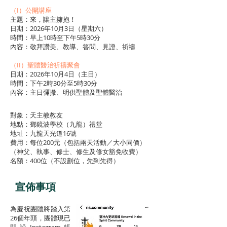
（I）公開講座
主題：來，讓主擁抱！
日期：2026年10月3日（星期六）
時間：早上10時至下午5時30分
內容：敬拜讚美、教導、答問、見證、祈禱
​（II）聖體醫治祈禱聚會
日期：2026年10月4日（主日）
時間：下午2時30分至5時30分
內容：主日彌撒、明供聖體及聖體醫治
對象：天主教教友
地點：鄧鏡波學校（九龍）禮堂
地址：九龍天光道16號
費用：每位200元（包括兩天活動／大小同價）
（神父、執事、修士、修生及修女豁免收費）
名額：400位（不設劃位，先到先得）
宣佈事項
為慶祝團體將踏入第
26個年頭，團體現已