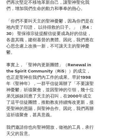
們再次堅定不移地革新自己，讓聖神聖化我
們，增加我們生命的動力和事奉的熱心。
「你們不要叫天主的聖神憂鬱，因為你們是在
祂內受了印證， 以待得救的日子。」（弗4：
30） 聖保祿宗徒提醒信徒要成為好的信徒，
各盡其職，建樹基督的奧體。因此，我們應在
心思念慮上改換一新，不可讓天主的聖神憂
鬱。
事實上，「聖神內更新團體」（Renewal in
the Spirit Community（RiS））的成立，
也正是聖神在我們內工作的成果。早於1998
年《聖神年》，一群平信徒籌辦了「不要讓聖
神憂鬱」祈禱聚會，並因聖神的引領，幾十位
弟兄姊妹回應了天主的召叫，在2000年成立
了這平信徒團體，推動教友持續悔改更新，接
受聖神的恩賜，與聖神合作。因此，我們再辦
這祈禱聚會，甚具意義。
我們邀請你也向聖神開放，做祂的工具，承行
天父的旨意。