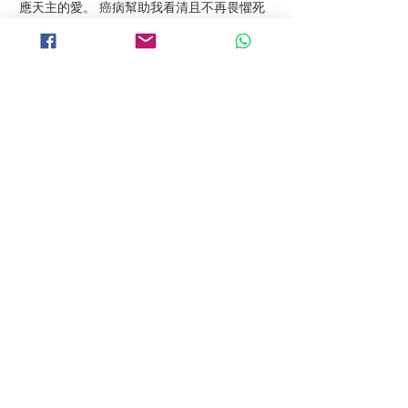
應天主的愛。 癌病幫助我看清且不再畏懼死
亡，教我運用上主賜給每個人獨特的才能，加
以愛心去服務有需要的人，喜樂的活著。
「耶穌說：『我就是復活，就是生命； 信從
我的，即使死了，仍要活著。』」（若11：
25）
敬拜讚美
不要讓聖神憂鬱 (曲/詞：RIS)
聖神，讓我向祢說對不起， 以往日子，只會
冰冷對待祢。 是我拒絕祢進入我生命， 凡事
以為自己擔得起， 其實早已身心俱疲，靈魂
已枯死。 (副歌) 不要讓聖神憂鬱，不要讓聖
神憂鬱， 祢是神是愛，是我的供應者。 不要
讓聖神憂鬱，不要讓聖神憂鬱， 祢是神是
愛，是我的守護。 祢觸動我心，生命從此得
到照亮， 能作世界鹽與光，找到方向。 我信
愛，我信善與真理， 凡事以愛與包容，一切
更可愛。(副歌)