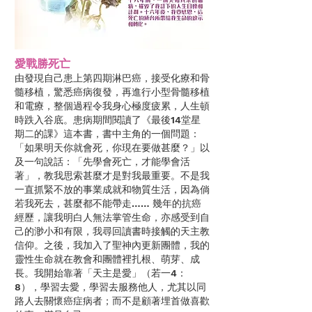
愛戰勝死亡
由發現自己患上第四期淋巴癌，接受化療和骨
髓移植，驚悉癌病復發，再進行小型骨髓移植
和電療，整個過程令我身心極度疲累，人生頓
時跌入谷底。患病期間閱讀了《最後14堂星
期二的課》這本書，書中主角的一個問題：
「如果明天你就會死，你現在要做甚麼？」以
及一句說話：「先學會死亡，才能學會活
著」，教我思索甚麼才是對我最重要。不是我
一直抓緊不放的事業成就和物質生活，因為倘
若我死去，甚麼都不能帶走…… 幾年的抗癌
經歷，讓我明白人無法掌管生命，亦感受到自
己的渺小和有限，我尋回讀書時接觸的天主教
信仰。之後，我加入了聖神內更新團體，我的
靈性生命就在教會和團體裡扎根、萌芽、成
長。我開始靠著「天主是愛」（若一4：
8），學習去愛，學習去服務他人，尤其以同
路人去關懷癌症病者；而不是顧著埋首做喜歡