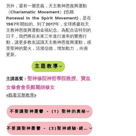
另外，還有一層意義，天主教神恩復興運動
（Charismatic Movement）(也稱
Renewal in the Spirit Movement)，是在
1967年開始的。到了2017年，全球將慶祝天
主教神恩復興運動金禧紀念。為配合這特別的
日子，我們將在未來三年進行連串的響應行
動，讓更多教友認識天主教神恩復興運動，感
受聖神的愛火，活潑信德，增加動力 ，向善
更新。
主題教導
聖神修院神哲學院教授、寶血
主講嘉賓：
女修會會長鄺麗娟修女
<觀看完整教導>
不要讓聖神憂鬱 - (1) 聖神的奧秘
不要讓聖神憂鬱 - (2)聖神經驗‧經驗聖神