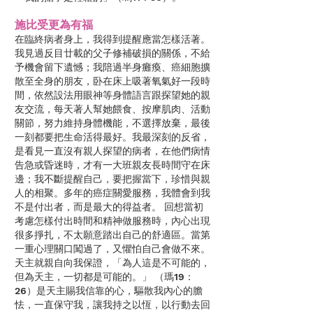
施比受更為有福
在臨終病者身上，我得到提醒應當怎樣活著。
我見過反目廿載的父子修補破損的關係，不給
予機會留下遺憾；我陪過半身癱瘓、癌細胞擴
散至全身的朋友，卧在床上吸著氧氣好一段時
間，依然設法用眼神等身體語言跟探望她的親
友交流，每天著人幫她餵食、按摩肌肉、活動
關節，努力維持身體機能，不選擇放棄，最後
一刻都要把生命活得最好。我最深刻的反省，
是看見一直沒有親人探望的病者，在他們病情
告急或昏迷時，才有一大班親友長時間守在床
邊；我不斷提醒自己，要把握當下，珍惜與親
人的相聚。多年的癌症關愛服務，我體會到我
不是付出者，而是最大的得益者。 回想當初
考慮怎樣付出時間和精神做服務時，內心出現
很多掙扎，不太願意踏出自己的舒適區。當第
一重心理關口闖過了，又懼怕自己會做不來。
天主就親自向我保證，「為人這是不可能的，
但為天主，一切都是可能的。」 （瑪19：
26）是天主賜我信靠的心，驅散我內心的膽
怯，一直保守我，讓我持之以恆，以行動去回