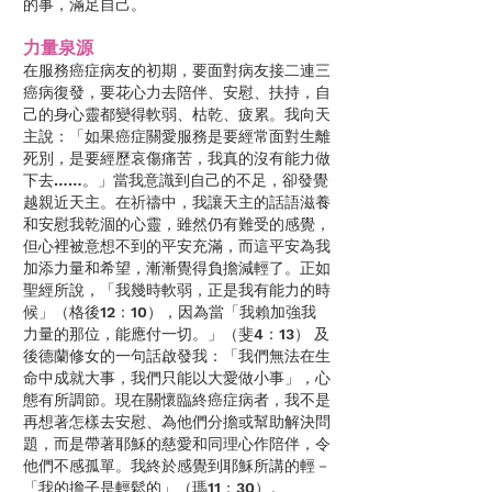
的事，滿足自己。
力量泉源
在服務癌症病友的初期，要面對病友接二連三
癌病復發，要花心力去陪伴、安慰、扶持，自
己的身心靈都變得軟弱、枯乾、疲累。我向天
主說：「如果癌症關愛服務是要經常面對生離
死別，是要經歷哀傷痛苦，我真的沒有能力做
下去……。」當我意識到自己的不足，卻發覺
越親近天主。在祈禱中，我讓天主的話語滋養
和安慰我乾涸的心靈，雖然仍有難受的感覺，
但心裡被意想不到的平安充滿，而這平安為我
加添力量和希望，漸漸覺得負擔減輕了。正如
聖經所說，「我幾時軟弱，正是我有能力的時
候」（格後12：10），因為當「我賴加強我
力量的那位，能應付一切。」（斐4：13） 及
後德蘭修女的一句話啟發我：「我們無法在生
命中成就大事，我們只能以大愛做小事」，心
態有所調節。現在關懷臨終癌症病者，我不是
再想著怎樣去安慰、為他們分擔或幫助解決問
題，而是帶著耶穌的慈愛和同理心作陪伴，令
他們不感孤單。我終於感覺到耶穌所講的輕－
「我的擔子是輕鬆的」（瑪11：30）。