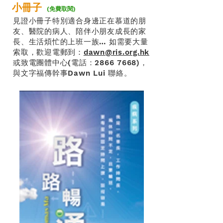
小冊子
(免費取閱)
見證小冊子特別適合身邊正在慕道的朋
友、醫院的病人、陪伴小朋友成長的家
長、生活煩忙的上班一族… 如需要大量
索取，歡迎電郵到：
dawn@ris.org.hk
或致電團體中心(電話：2866 7668)，
與文字福傳幹事Dawn Lui 聯絡。