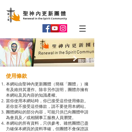
聖神內更新團體
Renewal in the Spirit Community
使用條款
本網站由聖神內更新團體（簡稱「團體」）擁
有及維持其運作。除非另作說明，團體亦擁有
本網站及其內容的知識產權。
當你使用本網站時，你已接受這些使用條款。
若你並不接受這些條款，請不要使用本網站。
團體網站的部分內容，可能只供已向團體申請
為會員及／或相關事工服務人員瀏覽。
本網站的所有資料，只供參考。雖然團體已盡
力確保本網頁的資料準確，但團體不會保證該